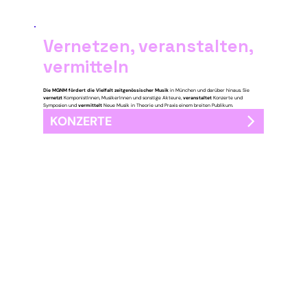
Vernetzen, veranstalten,
vermitteln
Die MGNM fördert die Vielfalt zeitgenössischer Musik
in München und darüber hinaus. Sie
vernetzt
KomponistInnen, MusikerInnen und sonstige Akteure,
veranstaltet
Konzerte und
Symposien und
vermittelt
Neue Musik in Theorie und Praxis einem breiten Publikum.
KONZERTE