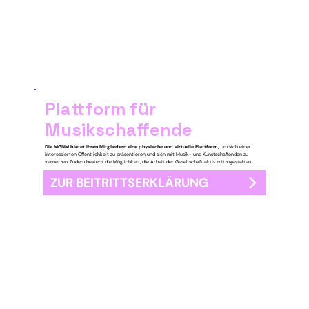
Plattform für
Musikschaffende
Die MGNM bietet ihren Mitgliedern eine physische und virtuelle Plattform,
um sich einer
interessierten Öffentlichkeit zu präsentieren und sich mit Musik- und Kunstschaffenden zu
vernetzen. Zudem besteht die Möglichkeit, die Arbeit der Gesellschaft aktiv mitzugestalten.
ZUR BEITRITTSERKLÄRUNG