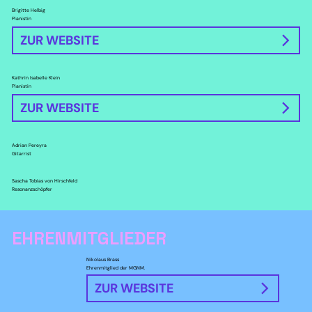
Brigitte Helbig
Pianistin
ZUR WEBSITE
Kathrin Isabelle Klein
Pianistin
ZUR WEBSITE
Adrian Pereyra
Gitarrist
Sascha Tobias von Hirschfeld
Resonanzschöpfer
EHRENMITGLIEDER
Nikolaus Brass
Ehrenmitglied der MGNM.
ZUR WEBSITE