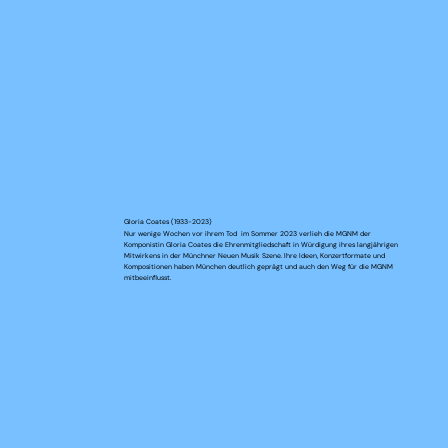
Gloria Coates (1933-2023)
Nur wenige Wochen vor ihrem Tod im Sommer 2023 verlieh die MGNM der
Komponistin Gloria Coates die Ehrenmitgliedschaft in Würdigung ihres langjährigen
Mitwirkens in der Münchner Neuen Musik Szene. Ihre Ideen, Konzertformate und
Kompositionen haben München deutlich geprägt und auch den Weg für die MGNM
mitbeeinflusst.