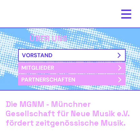
ÜBER UNS
VORSTAND
MITGLIEDER
PARTNERSCHAFTEN
Die MGNM - Münchner
Gesellschaft für Neue Musik e.V.
fördert zeitgenössische Musik.