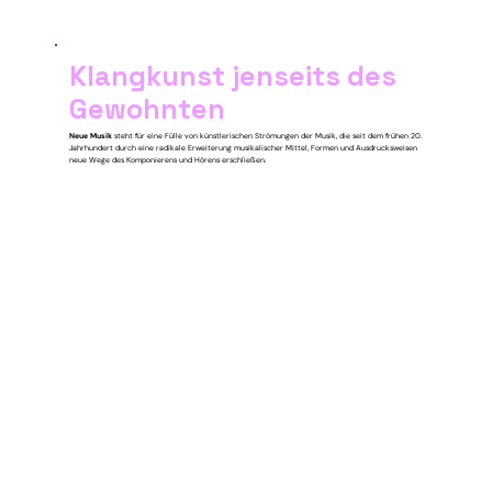
Klangkunst jenseits des
Gewohnten
Neue Musik
steht für eine Fülle von künstlerischen Strömungen der Musik, die seit dem frühen 20.
Jahrhundert durch eine radikale Erweiterung musikalischer Mittel, Formen und Ausdrucksweisen
neue Wege des Komponierens und Hörens erschließen.