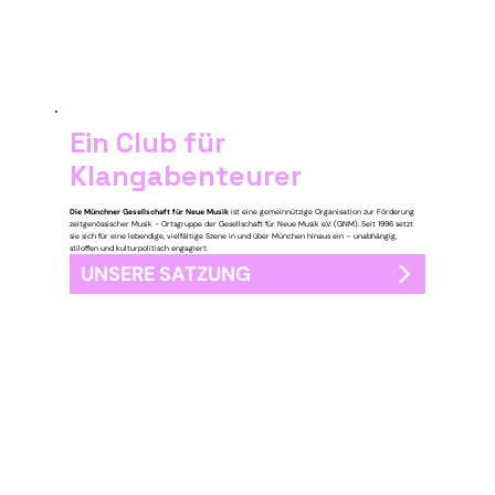
Ein Club für
Klangabenteurer
Die Münchner Gesellschaft für Neue Musik
ist eine gemeinnützige Organisation zur Förderung
zeitgenössischer Musik - Ortsgruppe der Gesellschaft für Neue Musik e.V. (GNM). Seit 1996 setzt
sie sich für eine lebendige, vielfältige Szene in und über München hinaus ein – unabhängig,
stiloffen und kulturpolitisch engagiert.
UNSERE SATZUNG