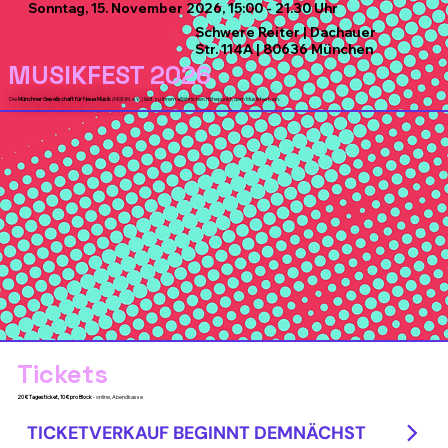
Sonntag, 15. November 2026, 15:00 - 21.30 Uhr
Schwere Reiter | Dachauer
Str. 114A | 80636 München
MUSIKFEST 2026
Die
Münchner Gesellschaft für Neue Musik
(MGNM. e.V.) lädt zu ihrem alljährlichen Höhe­punkt, dem Musikfest, ein.
Tickets
20 € Tagesticket, 10 € pro Block
- online, Abendkasse
TICKETVERKAUF BEGINNT DEMNÄCHST