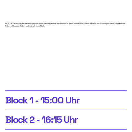
In fünf Konzertblöcken präsentieren Komponist:innen und Interpret:innen der Szene neue und bestehende Werke unterschiedlichster Stilrichtungen und Instrumentationen.
Ein bunter Strauss an farben- und kontrastreicher Musik.
Block 1 - 15:00 Uhr
Block 2 - 16:15 Uhr