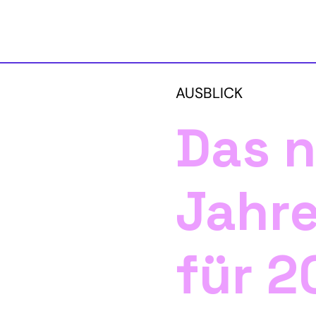
AUSBLICK
Das 
Jahr
für 2