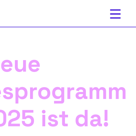
neue
esprogramm
025 ist da!