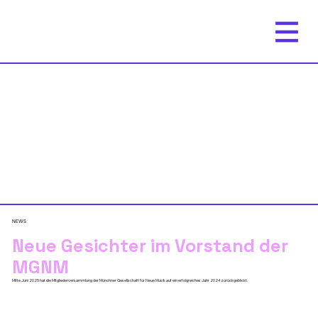
NEWS
Neue Gesichter im Vorstand der
MGNM
Mitte Juni 2025 hat die Mitgliederversammlung der Münchner Gesellschaft für Neue Musik auf ein erfolgreiches Jahr 2024 zurückgeblickt.